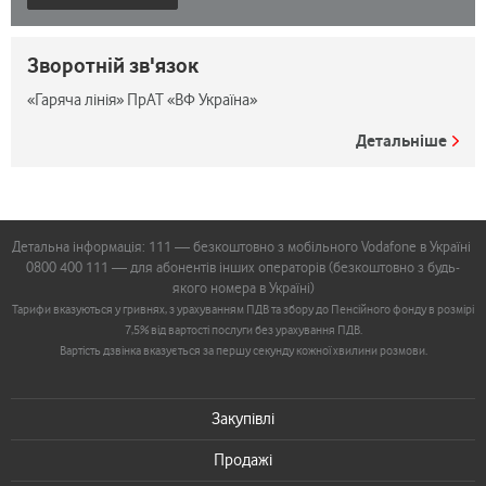
Зворотній зв'язок
«Гаряча лінія» ПрАТ «ВФ Україна»
Детальніше
Детальна інформація: 111 — безкоштовно з мобільного Vodafone в Україні
0800 400 111 — для абонентів інших операторів (безкоштовно з будь-
якого номера в Україні)
Тарифи вказуються у гривнях, з урахуванням ПДВ та збору до Пенсійного фонду в розмірі
7,5% від вартості послуги без урахування ПДВ.
Вартість дзвінка вказується за першу секунду кожної хвилини розмови.
Закупівлі
Продажі