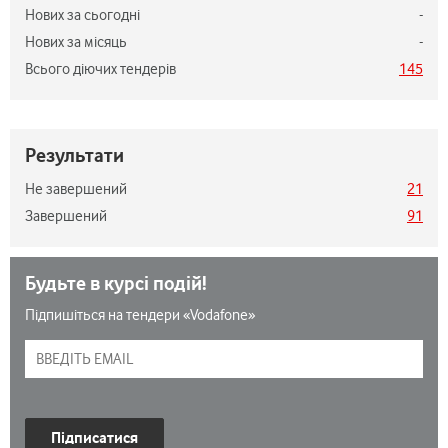
Нових за сьогодні
-
Нових за місяць
-
Всього діючих тендерів
145
Результати
Не завершений
21
Завершений
91
Будьте в курсі подій!
Підпишіться на тендери «Vodafone»
Підписатися