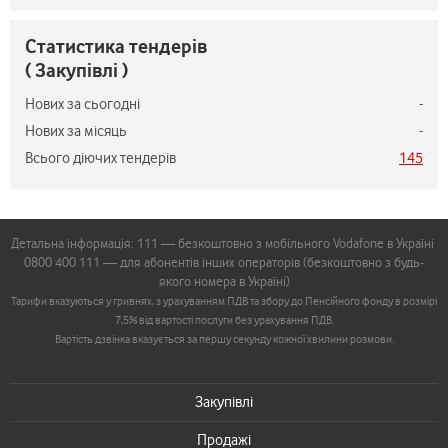
Статистика тендерів
( Закупівлі )
Нових за сьогодні
-
Нових за місяць
-
Всього діючих тендерів
145
Детальна інформація: 111 — безкоштовно з мобільного Vodafone в Україні
0800 400 111 — для абонентів інших операторів (безкоштовно з будь-
якого номера в Україні)
Тарифи вказуються у гривнях, з урахуванням ПДВ та збору до Пенсійного фонду в розмірі
7,5% від вартості послуги без урахування ПДВ.
Вартість дзвінка вказується за першу секунду кожної хвилини розмови.
Закупівлі
Продажі