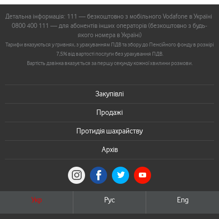
Детальна інформація: 111 — безкоштовно з мобільного Vodafone в Україні
0800 400 111 — для абонентів інших операторів (безкоштовно з будь-
якого номера в Україні)
Тарифи вказуються у гривнях, з урахуванням ПДВ та збору до Пенсійного фонду в розмірі
7,5% від вартості послуги без урахування ПДВ.
Вартість дзвінка вказується за першу секунду кожної хвилини розмови.
Закупівлі
Продажі
Протидія шахрайству
Архів
Укр
Рус
Eng