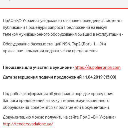
ПрАО «ВФ Украина» уведомляет о начале проведения с момента
публикации Процедуры запроса Предложений на выкуп
телекоммуникационного оборудования бывших в эксплуатации -
Оборудование базовых станций NSN, Тур2 (Лоты 1 – 9) и
приглашает компании подавать свои предложения.
Площадка для участия в аукционе
-
https://supplier.ariba.com
Дата
завершения подачи
предложений 1
1
.0
4
.2019 (15:00)
Подробная информация об условиях и порядке проведения
Запроса предложений на выкуп телекоммуникационного
оборудования содержится в прилагаемой Документации.
Документацию можно получить на сайте ПрАО «ВФ Украина»
http://tenders.vodafone.ua/