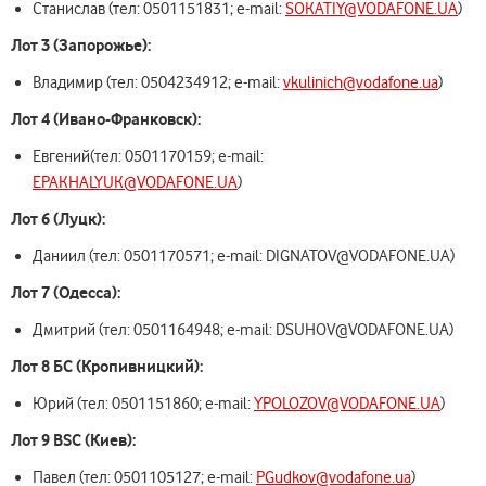
Станислав (тел: 0501151831; e-mail:
SOKATIY@VODAFONE.UA
)
Лот 3 (Запорожье):
Владимир (тел: 0504234912; e-mail:
vkulinich@vodafone.ua
)
Лот 4 (Ивано-Франковск):
Евгений(тел: 0501170159; e-mail:
EPAKHALYUK@VODAFONE.UA
)
Лот 6 (Луцк):
Даниил (тел: 0501170571; e-mail: DIGNATOV@VODAFONE.UA)
Лот 7 (Одесса):
Дмитрий (тел: 0501164948; e-mail: DSUHOV@VODAFONE.UA)
Лот 8 БС (
Кропивницкий
):
Юрий (тел: 0501151860; e-mail:
YPOLOZOV@VODAFONE.UA
)
Лот 9
BSC
(Киев):
Павел (тел: 0501105127; e-mail:
PGudkov@vodafone.ua
)