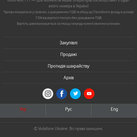
0800 400 111 — для абонентів інших операторів (безкоштовно з будь-
якого номера в Україні)
Тарифи вказуються у гривнях, з урахуванням ПДВ та збору до Пенсійного фонду в розмірі
7,5% від вартості послуги без урахування ПДВ.
Вартість дзвінка вказується за першу секунду кожної хвилини розмови.
Закупівлі
Продажі
Протидія шахрайству
Архів
Укр
Рус
Eng
© Vodafone Ukraine. Всі права захищені.