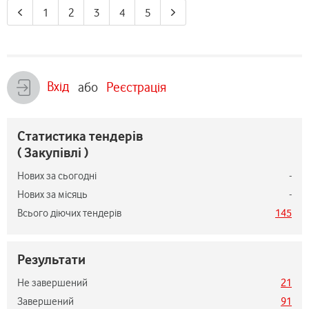
1
2
3
4
5
Вхід
або
Реєстрація
Статистика тендерів
( Закупівлі )
Нових за сьогодні
-
Нових за місяць
-
Всього діючих тендерів
145
Результати
Не завершений
21
Завершений
91