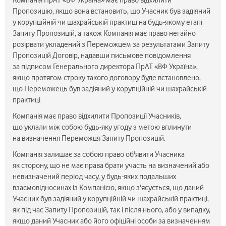
Компанія ПрАТ «ВФ Україна» має право відхилити
Пропозицію, якщо вона встановить, що Учасник був задіяний
у корупційній чи шахрайській практиці на будь-якому етапі
Запиту Пропозицій, а також Компанія має право негайно
розірвати укладений з Переможцем за результатами Запиту
Пропозицій Договір, надавши письмове повідомлення
за підписом Генерального директора ПрАТ «ВФ Україна»,
якщо протягом строку такого договору буде встановлено,
що Переможець був задіяний у корупційній чи шахрайській
практиці.
Компанія має право відхилити Пропозиції Учасників,
що уклали між собою будь-яку угоду з метою вплинути
на визначення Переможця Запиту Пропозицій.
Компанія залишає за собою право об'явити Учасника
як сторону, що не має права брати участь на визначений або
невизначений період часу, у будь-яких подальших
взаємовідносинах із Компанією, якщо з'ясується, що даний
Учасник був задіяний у корупційній чи шахрайській практиці,
як під час Запиту Пропозицій, так і після нього, або у випадку,
якщо даний Учасник або його офіційні особи за визначенням