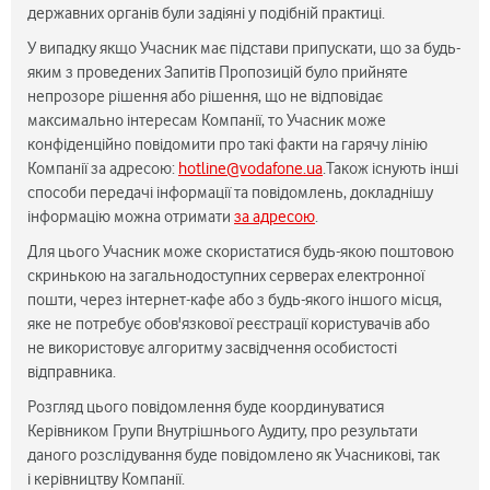
державних органів були задіяні у подібній практиці.
У випадку якщо Учасник має підстави припускати, що за будь-
яким з проведених Запитів Пропозицій було прийняте
непрозоре рішення або рішення, що не відповідає
максимально інтересам Компанії, то Учасник може
конфіденційно повідомити про такі факти на гарячу лінію
Компанії за адресою:
hotline@vodafone.ua
.Також існують інші
способи передачі інформації та повідомлень, докладнішу
інформацію можна отримати
за адресою
.
Для цього Учасник може скористатися будь-якою поштовою
скринькою на загальнодоступних серверах електронної
пошти, через інтернет-кафе або з будь-якого іншого місця,
яке не потребує обов'язкової реєстрації користувачів або
не використовує алгоритму засвідчення особистості
відправника.
Розгляд цього повідомлення буде координуватися
Керівником Групи Внутрішнього Аудиту, про результати
даного розслідування буде повідомлено як Учасникові, так
і керівництву Компанії.