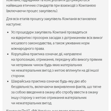
Компанії, підрядники та консультанти дотримуються
найвищих етичних стандартів при взаємодії з Компанією
(включаючи процес закупівель).
Для всіх етапів процесу закупівель Компанія встановлює
наступне:
Усі процедури закупівель Компанії провадяться
на відкритих і прозорих засадах з дотриманням всіх вимог
місцевого законодавства, а також уживаних норм
міжнародного права.
Корупційна практика означає дії, направлені
на пропозицію, отримання, передачу або вимогу прямим
чи непрямим чином будь-яких матеріальних
чи нематеріальних вигод з метою вплинути на дії іншої
сторони.
Шахрайська практика означає будь-яку дію або
бездіяльність, включаючи викривлення фактів, що тягне
за собою введення в оману або спробу ввести в оману
іншу сторону з метою отримання матеріальних
чи нематеріальних вигод.