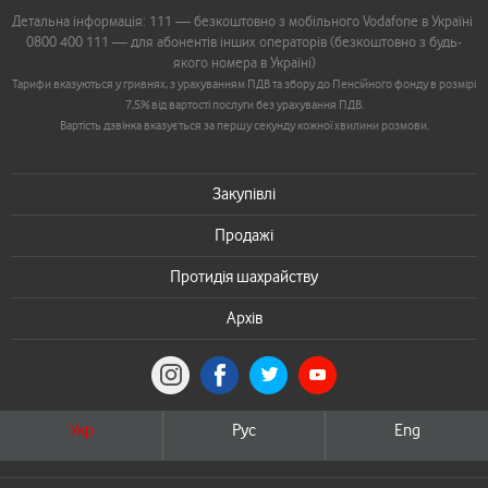
Детальна інформація: 111 — безкоштовно з мобільного Vodafone в Україні
0800 400 111 — для абонентів інших операторів (безкоштовно з будь-
якого номера в Україні)
Тарифи вказуються у гривнях, з урахуванням ПДВ та збору до Пенсійного фонду в розмірі
7,5% від вартості послуги без урахування ПДВ.
Вартість дзвінка вказується за першу секунду кожної хвилини розмови.
Закупівлі
Продажі
Протидія шахрайству
Архів
Укр
Рус
Eng