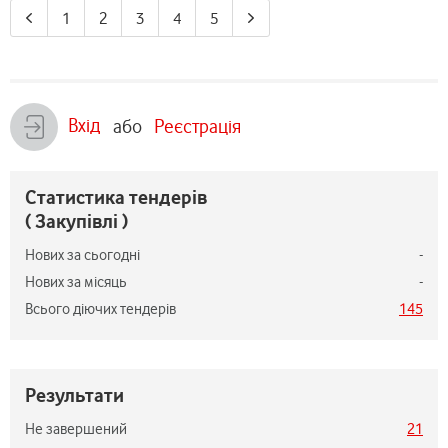
1
2
3
4
5
Вхід
або
Реєстрація
Статистика тендерів
( Закупівлі )
Нових за сьогодні
-
Нових за місяць
-
Всього діючих тендерів
145
Результати
Не завершений
21