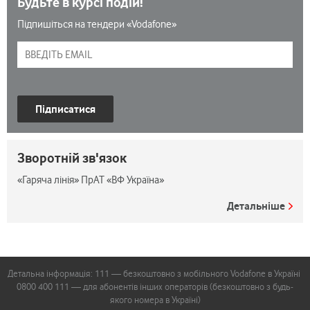
Будьте в курсі подій!
Підпишіться на тендери «Vodafone»
Підписатися
Зворотній зв'язок
«Гаряча лінія» ПрАТ «ВФ Україна»
Детальніше
Детальна інформація: 111 — безкоштовно з мобільного Vodafone в Україні
0800 400 111 — для абонентів інших операторів (безкоштовно з будь-
якого номера в Україні)