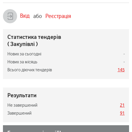
Вхід
або
Реєстрація
Статистика тендерів
( Закупівлі )
Нових за сьогодні
-
Нових за місяць
-
Всього діючих тендерів
145
Результати
Не завершений
21
Завершений
91