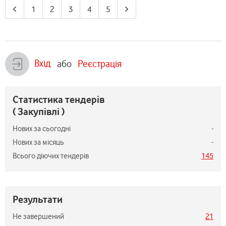
1
2
3
4
5
Вхід
або
Реєстрація
Статистика тендерів
( Закупівлі )
Нових за сьогодні
-
Нових за місяць
-
Всього діючих тендерів
145
Результати
Не завершений
21