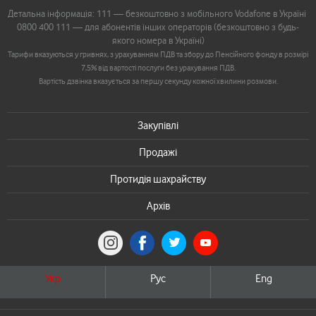
Детальна інформація: 111 — безкоштовно з мобільного Vodafone в Україні
0800 400 111 — для абонентів інших операторів (безкоштовно з будь-
якого номера в Україні)
Тарифи вказуються у гривнях, з урахуванням ПДВ та збору до Пенсійного фонду в розмірі
7,5% від вартості послуги без урахування ПДВ.
Вартість дзвінка вказується за першу секунду кожної хвилини розмови.
Закупівлі
Продажі
Протидія шахрайству
Архів
Укр
Рус
Eng