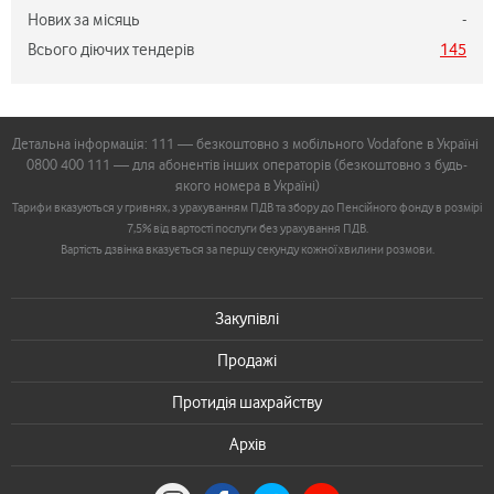
Нових за місяць
-
Всього діючих тендерів
145
Детальна інформація: 111 — безкоштовно з мобільного Vodafone в Україні
0800 400 111 — для абонентів інших операторів (безкоштовно з будь-
якого номера в Україні)
Тарифи вказуються у гривнях, з урахуванням ПДВ та збору до Пенсійного фонду в розмірі
7,5% від вартості послуги без урахування ПДВ.
Вартість дзвінка вказується за першу секунду кожної хвилини розмови.
Закупівлі
Продажі
Протидія шахрайству
Архів