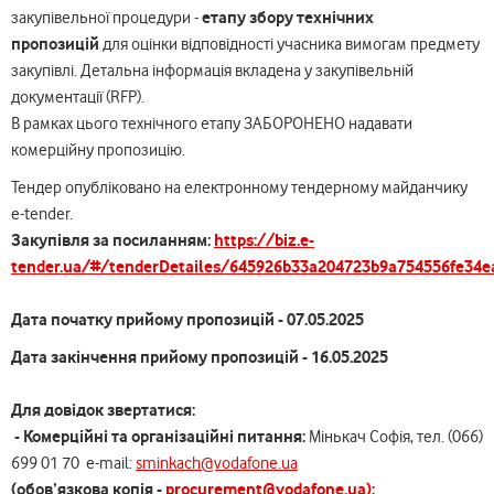
етапу збору технічних
закупівельної процедури -
пропозицій
для оцінки відповідності учасника вимогам предмету
закупівлі. Детальна інформація вкладена у закупівельній
документації (RFP).
В рамках цього технічного етапу ЗАБОРОНЕНО надавати
комерційну пропозицію.
Тендер опубліковано на електронному тендерному майданчику
e-tender.
Закупівля за посиланням:
https://biz.e-
tender.ua/#/tenderDetailes/645926b33a204723b9a754556fe34e
Дата початку прийому пропозицій -
07.05.2025
Дата закінчення прийому пропозицій - 16.05.2025
Для довідок звертатися:
- Комерцiйнi та організаційні питання:
Мінькач Софія, тел. (066)
699 01 70 e-mail:
sminkach@vodafone.ua
(обов’язкова копія -
procurement@vodafone.ua);