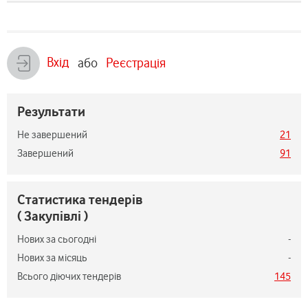
Вхід
або
Реєстрація
Результати
Не завершений
21
Завершений
91
Статистика тендерів
( Закупівлі )
Нових за сьогодні
-
Нових за місяць
-
Всього діючих тендерів
145