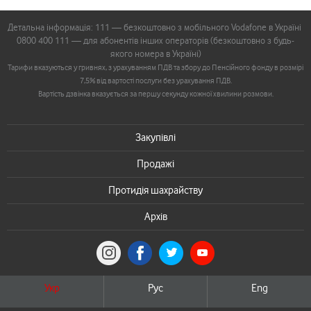
Детальна інформація: 111 — безкоштовно з мобільного Vodafone в Україні
0800 400 111 — для абонентів інших операторів (безкоштовно з будь-
якого номера в Україні)
Тарифи вказуються у гривнях, з урахуванням ПДВ та збору до Пенсійного фонду в розмірі
7,5% від вартості послуги без урахування ПДВ.
Вартість дзвінка вказується за першу секунду кожної хвилини розмови.
Закупівлі
Продажі
Протидія шахрайству
Архів
Укр
Рус
Eng