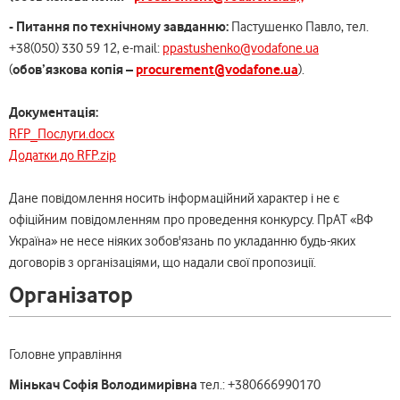
- Питання по технiчному завданню:
Пастушенко Павло, тел.
+38(050) 330 59 12, e-mail:
ppastushenko@vodafone.ua
обов’язкова копія –
procurement@vodafone.ua
(
).
Документація:
RFP_Послуги.docx
Додатки до RFP.zip
Дане повідомлення носить інформаційний характер і не є
офіційним повідомленням про проведення конкурсу. ПрАТ «ВФ
Україна» не несе ніяких зобов'язань по укладанню будь-яких
договорів з організаціями, що надали свої пропозиції.
Організатор
Головне управління
Мінькач Софія Володимирівна
тел.: +380666990170