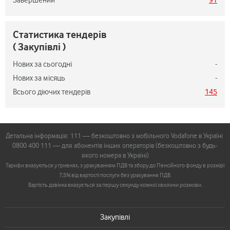
Завершений
91
Статистика тендерів
( Закупівлі )
Нових за сьогодні
-
Нових за місяць
-
Всього діючих тендерів
145
Детальна інформація: 111 — безкоштовно з мобільного Vodafone в Україні
0800 400 111 — для абонентів інших операторів (безкоштовно з будь-
якого номера в Україні)
Тарифи вказуються у гривнях, з урахуванням ПДВ та збору до Пенсійного фонду в розмірі
7,5% від вартості послуги без урахування ПДВ.
Вартість дзвінка вказується за першу секунду кожної хвилини розмови.
Закупівлі