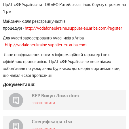
ПрАТ «ВФ Україна» та ТОВ «ВФ Ритейл» за ціною брухту строком на
1 рік
Майданчик для реєстрації участі в
процедурі -
http://vodafoneukraine.supplier-eu.ariba.com/register
Для участі зареєстрованих учасників в Ariba
-
http://vodafoneukraine.supplier-eu.ariba.com
Дане повідомлення носить інформаційний характер і не є
офіційною пропозицією. ПрАТ «ВФ Україна» не несе ніяких
зобов'язань по укладанню будь-яких договорів з організаціями,
що надали свої пропозиції.
Документація:
RFP Викуп Лома.docx
завантажити
Специфікація.xlsx
завантажити