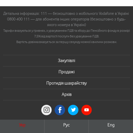
Детальна інформація: 111 — безкоштовно з мобільного Vodafone в Україні
0800 400 111 — для абонентів інших операторів (безкоштовно з будь-
якого номера в Україні)
Тарифи вказуються у гривнях, з урахуванням ПДВ та збору до Пенсійного фонду в розмірі
7,5% від вартості послуги без урахування ПДВ.
Вартість дзвінка вказується за першу секунду кожної хвилини розмови.
Закупівлі
Продажі
Протидія шахрайству
Архів
Укр
Рус
Eng