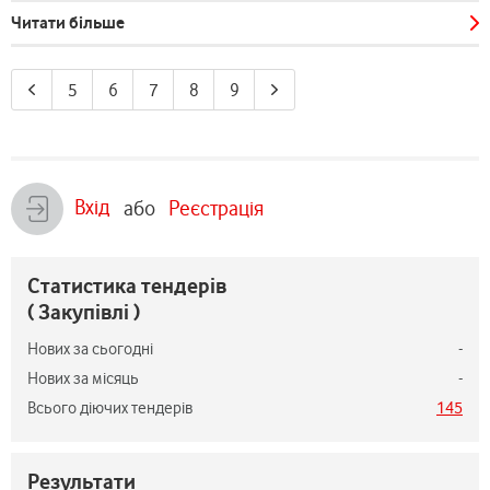
Читати більше
5
6
7
8
9
Вхід
або
Реєстрація
Статистика тендерів
( Закупівлі )
Нових за сьогодні
-
Нових за місяць
-
Всього діючих тендерів
145
Результати