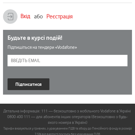
Вхід
або
Реєстрація
Будьте в курсі подій!
Підпишіться на тендери «Vodafone»
Підписатися
Детальна інформація: 111 — безкоштовно з мобільного Vodafone в Україні
0800 400 111 — для абонентів інших операторів (безкоштовно з будь-
якого номера в Україні)
Тарифи вказуються у гривнях, з урахуванням ПДВ та збору до Пенсійного фонду в розмірі
7,5% від вартості послуги без урахування ПДВ.