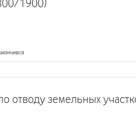
800/1900)
закінчився
по отводу земельных участк