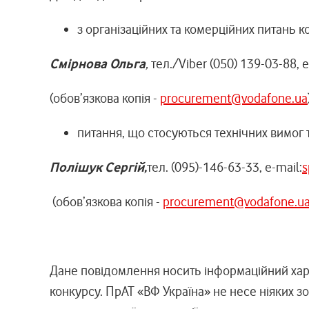
з організаційних та комерційних питань к
Смірнова Ольга
,
тел./Viber (050) 139-03-88, e
(обов’язкова копія -
procurement@vodafone.ua
питання, що стосуються технічних вимог т
Полішук Сергій
,
тел. (095)-146-63-33, e-mail:
s
(обов’язкова копія -
procurement@vodafone.u
Дане повідомлення носить інформаційний хар
конкурсу. ПрАТ «ВФ Україна» не несе ніяких з