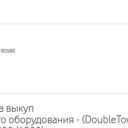
390388
а выкуп
 оборудования - (DoubleTo