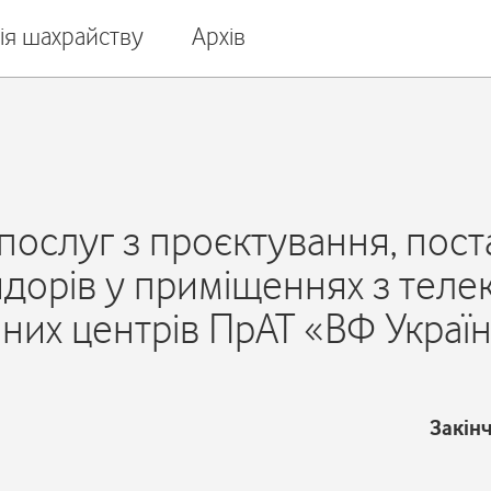
ія шахрайству
Архів
послуг з проєктування, пос
ридорів у приміщеннях з тел
них центрів ПрАТ «ВФ Украї
Закін