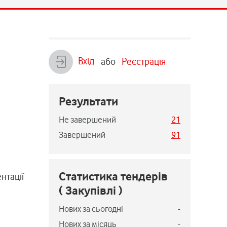
Вхід
або
Реєстрація
Результати
Не завершений
21
Завершений
91
Статистика тендерів
нтації
( Закупівлі )
Нових за сьогодні
-
Нових за місяць
-