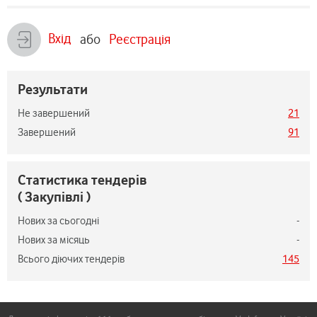
Вхід
або
Реєстрація
Результати
Не завершений
21
Завершений
91
Статистика тендерів
( Закупівлі )
Нових за сьогодні
-
Нових за місяць
-
Всього діючих тендерів
145