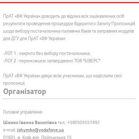
ПрАТ «ВФ Україна» доводить до відома всіх зацікавлених осіб
результати проведення процедури Відкритого Запиту Пропозицій
щодо вибору постачальника паливних баків та заправних модулів
для ДГУ для ПрАТ «ВФ Україна»:
-ЛОТ 1 - закрито без вибору постачальника;
-ЛОТ 2 - переможцем затверджено ТОВ "БІВЕРС"
ПрАТ «ВФ Україна» дякує всім учасникам, що надіслали свої
пропозиції.
Організатор
Головне управління
Шимко Іванна Василівна
тел.: +380503557492
ishymko@vodafone.ua
e-mail:
01601, м. Київ, вул. Лейпцизька 15