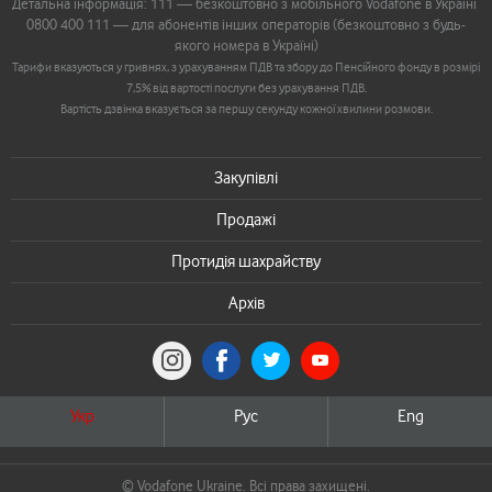
Детальна інформація: 111 — безкоштовно з мобільного Vodafone в Україні
0800 400 111 — для абонентів інших операторів (безкоштовно з будь-
якого номера в Україні)
Тарифи вказуються у гривнях, з урахуванням ПДВ та збору до Пенсійного фонду в розмірі
7,5% від вартості послуги без урахування ПДВ.
Вартість дзвінка вказується за першу секунду кожної хвилини розмови.
Закупівлі
Продажі
Протидія шахрайству
Архів
Укр
Рус
Eng
© Vodafone Ukraine. Всі права захищені.