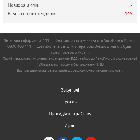
Нових за місяць
-
Всього діючих тендерів
145
Детальна інформація: 111 — безкоштовно з мобільного Vodafone в Україні
0800 400 111 — для абонентів інших операторів (безкоштовно з будь-
якого номера в Україні)
Тарифи вказуються у гривнях, з урахуванням ПДВ та збору до Пенсійного фонду в розмірі
7,5% від вартості послуги без урахування ПДВ.
Вартість дзвінка вказується за першу секунду кожної хвилини розмови.
Закупівлі
Продажі
Протидія шахрайству
Архів