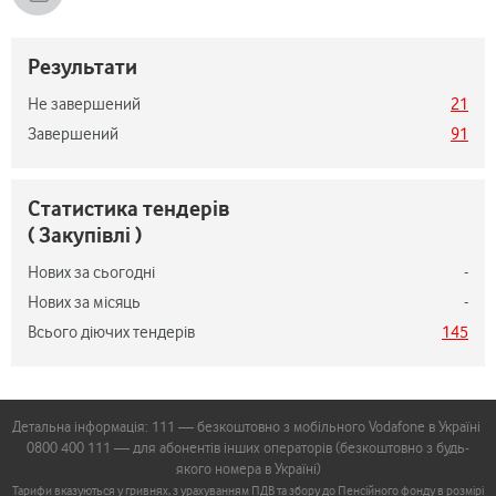
Результати
Не завершений
21
Завершений
91
Статистика тендерів
( Закупівлі )
Нових за сьогодні
-
Нових за місяць
-
Всього діючих тендерів
145
Детальна інформація: 111 — безкоштовно з мобільного Vodafone в Україні
0800 400 111 — для абонентів інших операторів (безкоштовно з будь-
якого номера в Україні)
Тарифи вказуються у гривнях, з урахуванням ПДВ та збору до Пенсійного фонду в розмірі