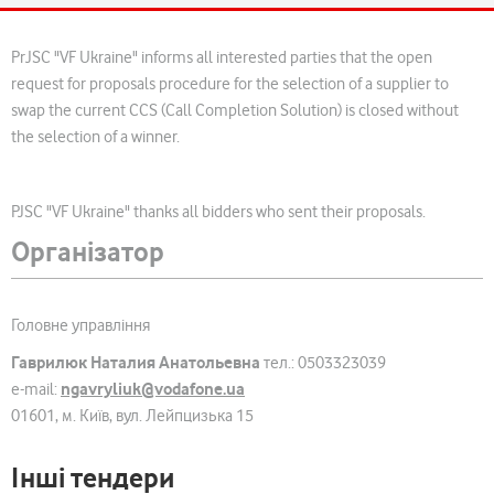
PrJSC "VF Ukraine" informs all interested parties that the open
request for proposals procedure for the selection of a supplier to
swap the current CCS (Call Completion Solution) is closed without
the selection of a winner.
PJSC "VF Ukraine" thanks all bidders who sent their proposals.
Організатор
Головне управління
Гаврилюк Наталия Анатольевна
тел.: 0503323039
ngavryliuk@vodafone.ua
e-mail:
01601, м. Київ, вул. Лейпцизька 15
Інші тендери