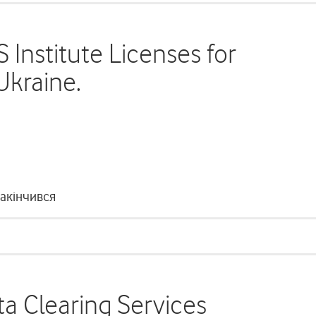
S Institute Licenses for
kraine.
закінчився
ta Clearing Services