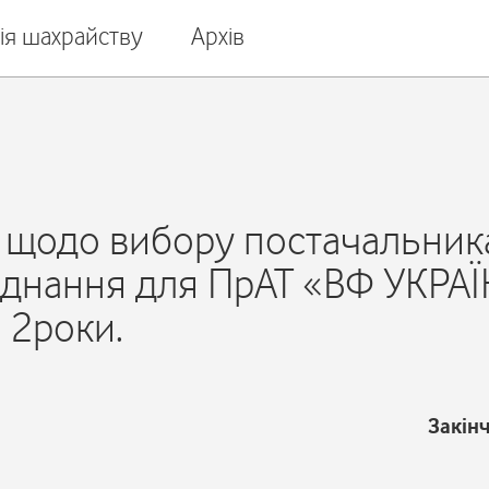
ія шахрайству
Архів
щодо вибору постачальника
аднання для ПрАТ «ВФ УКРАЇН
 2роки.
Закін