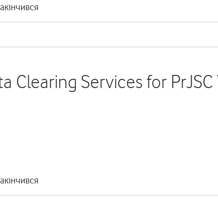
закінчився
ta Clearing Services for PrJSC
закінчився