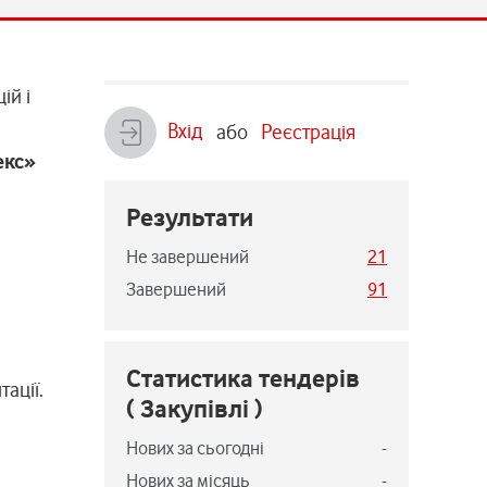
ій і
Вхід
або
Реєстрація
екс»
Результати
Не завершений
21
Завершений
91
Статистика тендерів
ації.
( Закупівлі )
Нових за сьогодні
-
Нових за місяць
-