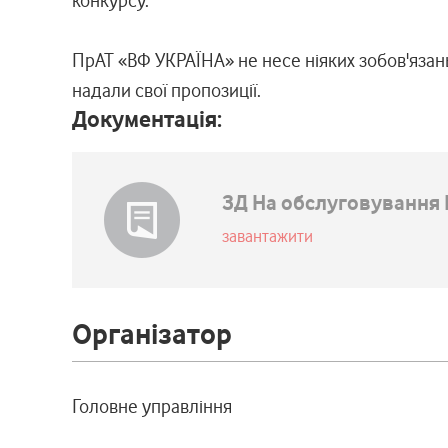
конкурсу.
ПрАТ «ВФ УКРАЇНА» не несе ніяких зобов'язан
надали свої пропозиції.
Документація:
ЗД На обслуговування 
завантажити
Організатор
Головне управління