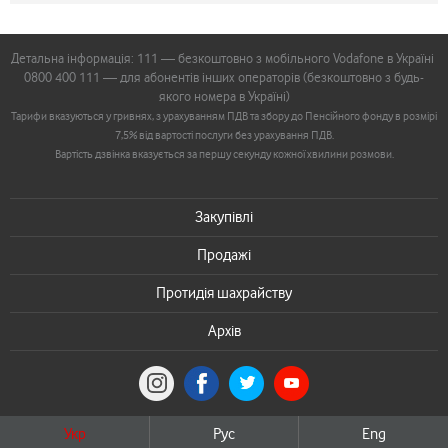
Детальна інформація: 111 — безкоштовно з мобільного Vodafone в Україні
0800 400 111 — для абонентів інших операторів (безкоштовно з будь-
якого номера в Україні)
Тарифи вказуються у гривнях, з урахуванням ПДВ та збору до Пенсійного фонду в розмірі
7,5% від вартості послуги без урахування ПДВ.
Вартість дзвінка вказується за першу секунду кожної хвилини розмови.
Закупівлі
Продажі
Протидія шахрайству
Архів
Укр
Рус
Eng