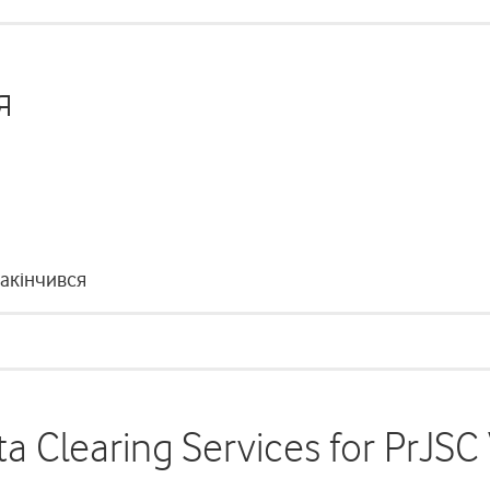
я
закінчився
ta Clearing Services for PrJSC