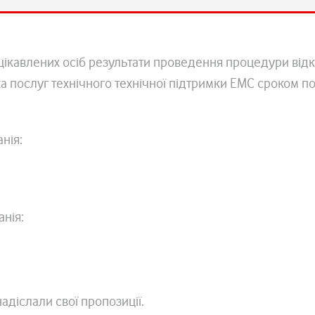
ацікавлених осіб результати проведення процедури від
 послуг технічного технічної підтримки EMC сроком п
нія:
нія:
адіслали свої пропозиції.