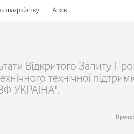
ія шахрайству
Архів
тати Відкритого Запиту Пр
ехнічного технічної підтри
ВФ УКРАЇНА".
Пропоз