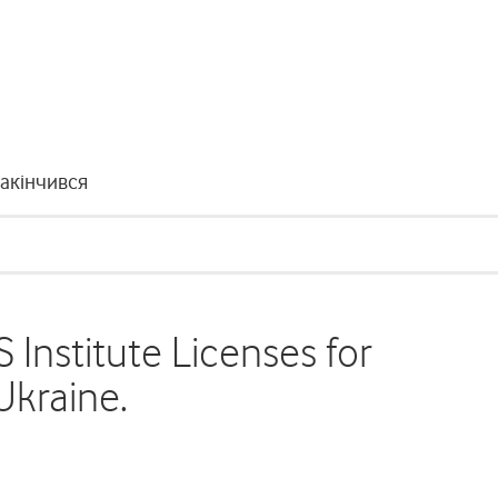
закінчився
S Institute Licenses for
kraine.