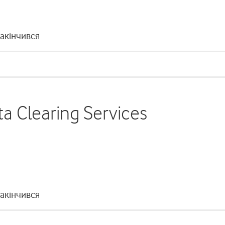
закінчився
ta Clearing Services
закінчився