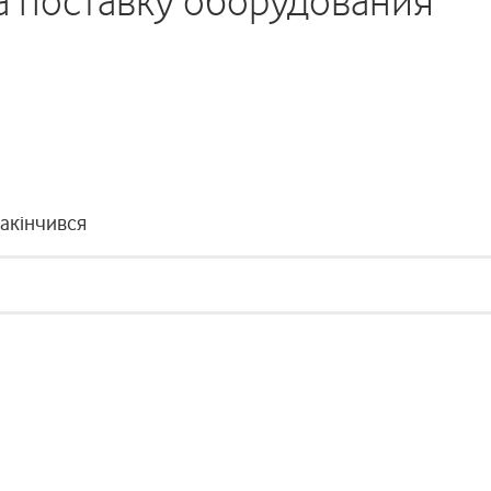
а поставку оборудования
закінчився