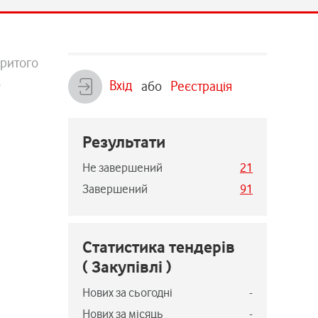
критого
о
Вхід
або
Реєстрація
Результати
Не завершений
21
Завершений
91
Статистика тендерів
( Закупівлі )
Нових за сьогодні
-
Нових за місяць
-