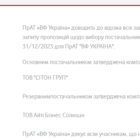
ПрАТ «ВФ Україна» доводить до відома всіх з
запиту пропозицій щодо вибору постачальника
31/12/2023 для ПрАТ "ВФ УКРАЇНА".
Основним постачальником затверджена компа
ТОВ "СІТОН ГРУП"
Резервнимпостачальником затверджена компа
ТОВ Айті Бізнес Солюшн
ПрАТ «ВФ Україна» дякує всім учасникам, що н