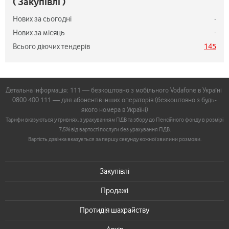
( Закупівлі )
Нових за сьогодні
-
Нових за місяць
-
Всього діючих тендерів
145
Детальна інформація: 111 — безкоштовно з мобільного Vodafone в Україні
0800 400 111 — для абонентів інших операторів (безкоштовно з будь-
якого номера в Україні)
Тарифи вказуються у гривнях, з урахуванням ПДВ та збору до Пенсійного фонду в розмірі
7,5% від вартості послуги без урахування ПДВ.
Вартість дзвінка вказується за першу секунду кожної хвилини розмови.
Закупівлі
Продажі
Протидія шахрайству