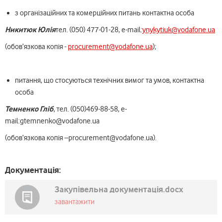
з організаційних та комерційних питань контактна особа
Никитюк Юлія
тел. (050) 477-01-28, e-mail:
ynykytiuk@vodafone.ua
(обов’язкова копія -
procurement@vodafone.ua
);
питання, що стосуються технічних вимог та умов, контактна
особа
Темненко Гліб
, тел. (050)469-88-58, e-
mail:gtemnenko@vodafone.ua
(обов’язкова копія –procurement@vodafone.ua).
Документація:
Закупівельна документація.docx
завантажити