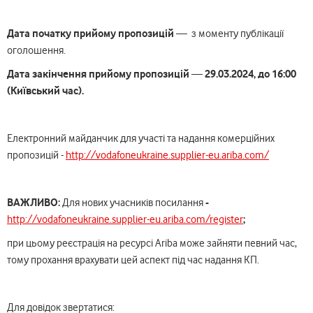
Дата початку прийому пропозицій
— з моменту публікації
оголошення.
Дата закінчення прийому пропозицій
29.
03.202
4, до 1
6:00
—
(Київський час).
Електронний майданчик для участі та надання комерційних
пропозицій -
http://vodafoneukraine.supplier-eu.ariba.com/
ВАЖЛИВО:
-
Для нових учасників посилання
;
http://vodafoneukraine.supplier-eu.ariba.com/register
при цьому реєстрація на ресурсі Ariba може зайняти певний час,
тому прохання врахувати цей аспект під час надання КП.
Для довідок звертатися: