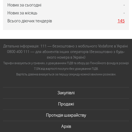
Нових за сьогодні
-
Нових за місяць
-
Всього діючих тендерів
145
Детальна інформація: 111 — безкоштовно з мобільного Vodafone в Україні
0800 400 111 — для абонентів інших операторів (безкоштовно з будь-
якого номера в Україні)
Тарифи вказуються у гривнях, з урахуванням ПДВ та збору до Пенсійного фонду в розмірі
7,5% від вартості послуги без урахування ПДВ.
Вартість дзвінка вказується за першу секунду кожної хвилини розмови.
Закупівлі
Продажі
Протидія шахрайству
Архів