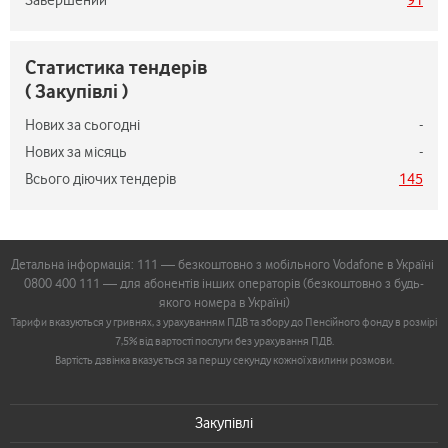
Завершений
91
Статистика тендерів
( Закупівлі )
Нових за сьогодні
-
Нових за місяць
-
Всього діючих тендерів
145
Детальна інформація: 111 — безкоштовно з мобільного Vodafone в Україні
0800 400 111 — для абонентів інших операторів (безкоштовно з будь-
якого номера в Україні)
Тарифи вказуються у гривнях, з урахуванням ПДВ та збору до Пенсійного фонду в розмірі
7,5% від вартості послуги без урахування ПДВ.
Вартість дзвінка вказується за першу секунду кожної хвилини розмови.
Закупівлі