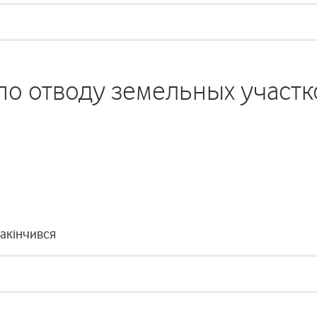
по отводу земельных участк
закінчився