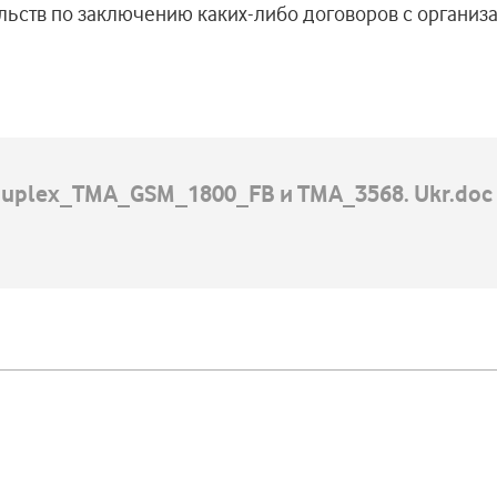
льств по заключению каких-либо договоров с организ
plex_TMA_GSM_1800_FB и TMA_3568. Ukr.doc