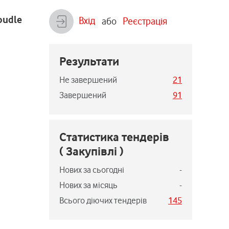
oudle
Вхід
або
Реєстрація
Результати
Не завершений
21
Завершений
91
Статистика тендерів
( Закупівлі )
Нових за сьогодні
-
Нових за місяць
-
Всього діючих тендерів
145