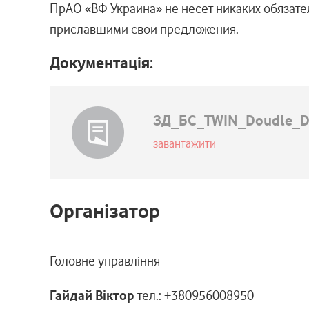
ПрАО «ВФ Украина» не несет никаких обязате
приславшими свои предложения.
Документація:
ЗД_БС_TWIN_Doudle_Du
завантажити
Організатор
Головне управління
Гайдай Віктор
тел.: +380956008950