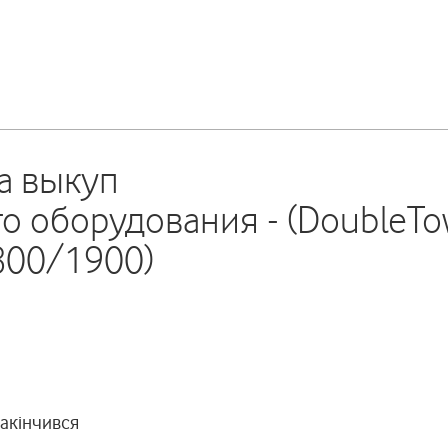
а выкуп
 оборудования - (DoubleTo
800/1900)
закінчився