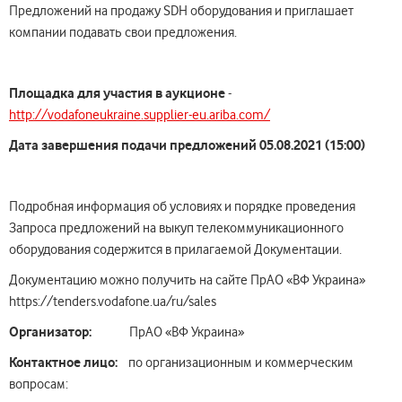
Предложений на продажу SDH оборудования и приглашает
компании подавать свои предложения.
Площадка для участия в аукционе
-
http://vodafoneukraine.supplier-eu.ariba.com/
Дата
завершения подачи
предложений 05
.
08
.202
1
(15:00)
Подробная информация об условиях и порядке проведения
Запроса предложений на выкуп телекоммуникационного
оборудования содержится в прилагаемой Документации.
Документацию можно получить на сайте ПрАО «ВФ Украина»
https://tenders.vodafone.ua/ru/sales
Организатор:
ПрАО «ВФ Украина»
Контактное лицо:
по организационным и коммерческим
вопросам: