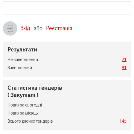
Вхід
або
Реєстрація
Результати
Не завершений
21
Завершений
91
Статистика тендерів
( Закупівлі )
Нових за сьогодні
-
Нових за місяць
-
Всього діючих тендерів
145