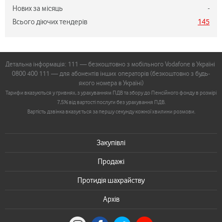
Нових за місяць
-
Всього діючих тендерів
145
Детальна інформація: 111 — безкоштовно з мобільного Vodafone в Україні
0800 400 111 — для абонентів інших операторів (безкоштовно з будь-
якого номера в Україні)
Тарифи вказуються у гривнях, з урахуванням ПДВ та збору до Пенсійного фонду в розмірі
7,5% від вартості послуги без урахування ПДВ.
Вартість дзвінка вказується за першу секунду кожної хвилини розмови.
Закупівлі
Продажі
Протидія шахрайству
Архів