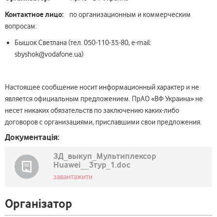
Контактное лицо:
по организационным и коммерческим
вопросам:
Бышок Светлана (тел. 050-110-35-80, e-mail:
sbyshok@vodafone.ua)
Настоящее сообщение носит информационный характер и не
является официальным предложением. ПрАО «ВФ Украина» не
несет никаких обязательств по заключению каких-либо
договоров с организациями, приславшими свои предложения.
Документація:
ЗД_выкуп_Мультиплексор
Huawei__3тур_1.doc
завантажити
Організатор