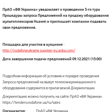
ПрАО «ВФ Украина» уведомляет о проведении 3-го тура
Процедуры запроса Предложений на продажу оборудования
мультиплексоров Huawei и приглашает компании подавать
свои предложения.
Площадка для участия в аукционе
-
http://vodafoneukraine.supplier-eu.ariba.com/
Дата
завершения подачи
предложений 09
.12
.202
1
(15:00)
Подробная информация об условиях и порядке проведения
Запроса предложений на выкуп телекоммуникационного
оборудования содержится в прилагаемой Документации.
Документацию можно получить на сайте ПрАО «ВФ Украина»
https://tenders.vodafone.ua/ru/sales
Организатор:
ПрАО «ВФ Украина»