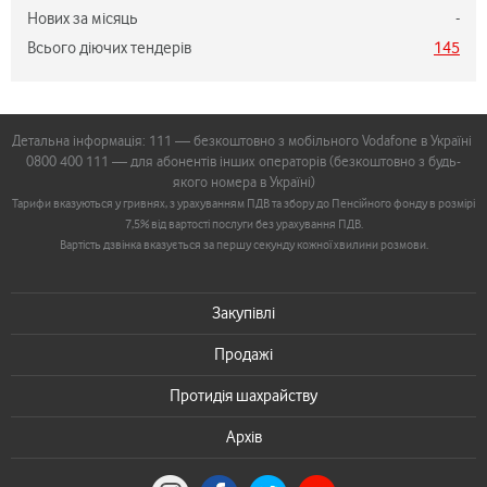
Нових за місяць
-
Всього діючих тендерів
145
Детальна інформація: 111 — безкоштовно з мобільного Vodafone в Україні
0800 400 111 — для абонентів інших операторів (безкоштовно з будь-
якого номера в Україні)
Тарифи вказуються у гривнях, з урахуванням ПДВ та збору до Пенсійного фонду в розмірі
7,5% від вартості послуги без урахування ПДВ.
Вартість дзвінка вказується за першу секунду кожної хвилини розмови.
Закупівлі
Продажі
Протидія шахрайству
Архів