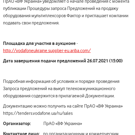
ПрАО «ВФ Украина» уведомляет о начале проведения с момента
публикации Процедуры запроса Предложений на продажу
оборудования мультиплексоров Фактор и приглашает компании
подавать свои предложения.
Площадка для участия в аукционе
-
http://vodafoneukraine.supplier-eu.ariba.com/
Дата
завершения подачи
предложений
26
.
0
7.202
1
(15:00)
Подробная информация об условиях и порядке проведения
Запроса предложений на выкуп телекоммуникационного
оборудования содержится в прилагаемой Документации.
Документацию можно получить на сайте ПрАО «ВФ Украина»
https://tenders.vodafone.ua/ru/sales
Организатор:
ПрАО «ВФ Украина»
Контактное лицо:
по организационным и коммерческим