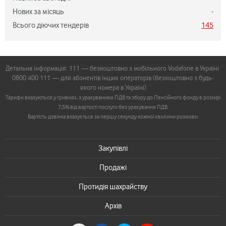
Нових за місяць
-
Всього діючих тендерів
145
Детальна інформація: 111 — безкоштовно з мобільного Vodafone в Україні
0800 400 111 — для абонентів інших операторів (безкоштовно з будь-
якого номера в Україні)
Тарифи вказуються у гривнях, з урахуванням ПДВ та збору до Пенсійного фонду в розмірі
7,5% від вартості послуги без урахування ПДВ.
Вартість дзвінка вказується за першу секунду кожної хвилини розмови.
Закупівлі
Продажі
Протидія шахрайству
Архів