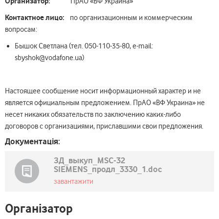
Организатор:
ПрАО «ВФ Украина»
Контактное лицо:
по организационным и коммерческим
вопросам:
Бышок Светлана (тел. 050-110-35-80, e-mail:
sbyshok@vodafone.ua)
Настоящее сообщение носит информационный характер и не
является официальным предложением. ПрАО «ВФ Украина» не
несет никаких обязательств по заключению каких-либо
договоров с организациями, приславшими свои предложения.
Документація:
ЗД_выкуп_MSC-32
SIEMENS_продл_3330_1.doc
завантажити
Організатор