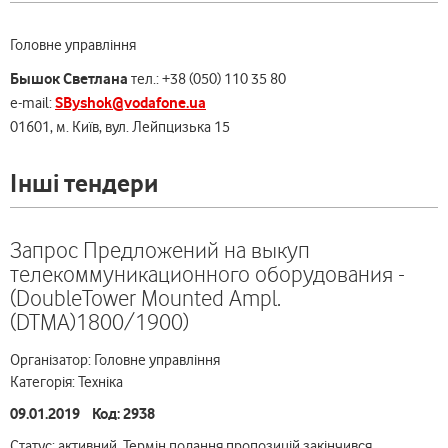
Головне управління
Бышок Светлана
тел.: +38 (050) 110 35 80
SByshok@vodafone.ua
e-mail:
01601, м. Київ, вул. Лейпцизька 15
Інші тендери
Запрос Предложений на выкуп
телекоммуникационного оборудования -
(DoubleTower Mounted Ampl.
(DTMA)1800/1900)
Організатор: Головне управління
Категорія: Техніка
09.01.2019 Код: 2938
Статус: активний. Термін подання пропозицій закінчився