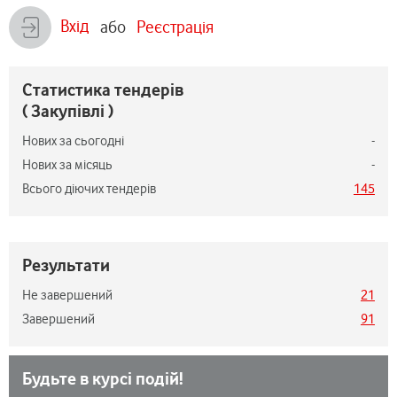
Вхід
або
Реєстрація
Статистика тендерів
( Закупівлі )
Нових за сьогодні
-
Нових за місяць
-
Всього діючих тендерів
145
Результати
Не завершений
21
Завершений
91
Будьте в курсі подій!