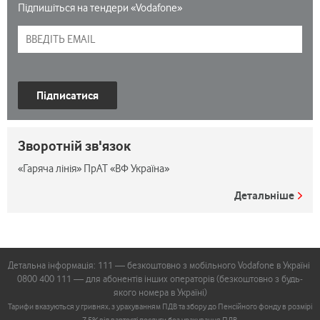
Підпишіться на тендери «Vodafone»
Підписатися
Зворотній зв'язок
«Гаряча лінія» ПрАТ «ВФ Україна»
Детальніше
Детальна інформація: 111 — безкоштовно з мобільного Vodafone в Україні
0800 400 111 — для абонентів інших операторів (безкоштовно з будь-
якого номера в Україні)
Тарифи вказуються у гривнях, з урахуванням ПДВ та збору до Пенсійного фонду в розмірі