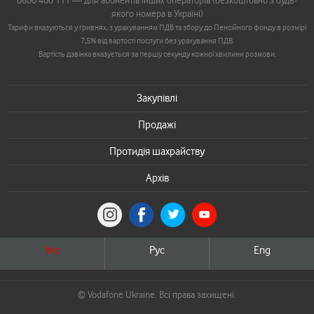
0800 400 111 — для абонентів інших операторів (безкоштовно з будь-
якого номера в Україні)
Тарифи вказуються у гривнях, з урахуванням ПДВ та збору до Пенсійного фонду в розмірі
7,5% від вартості послуги без урахування ПДВ.
Вартість дзвінка вказується за першу секунду кожної хвилини розмови.
Закупівлі
Продажі
Протидія шахрайству
Архів
Укр
Рус
Eng
© Vodafone Ukraine. Всі права захищені.