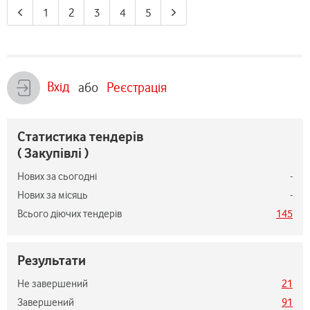
1
2
3
4
5
Вхід
або
Реєстрація
Статистика тендерів
( Закупівлі )
Нових за сьогодні
-
Нових за місяць
-
Всього діючих тендерів
145
Результати
Не завершений
21
Завершений
91