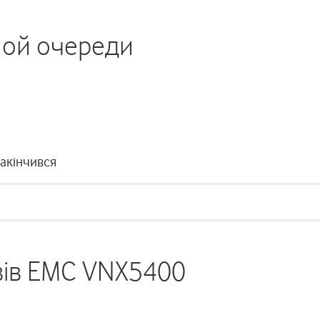
ной очереди
закінчився
вів EMC VNX5400