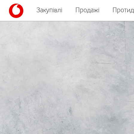
Закупівлі
Продажі
Протид