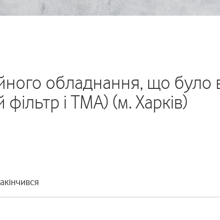
йного обладнання, що було 
фільтр і ТМА) (м. Харків)
закінчився