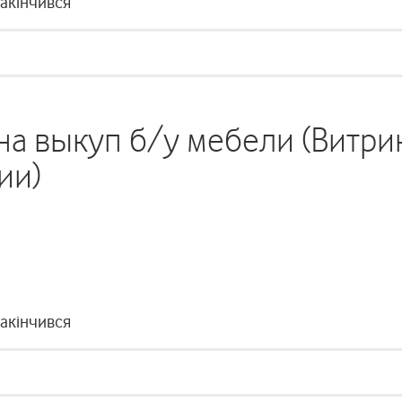
закінчився
на выкуп б/у мебели (Витр
ии)
закінчився