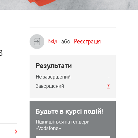
Вхід
або
Реєстрація
в
Результати
Не завершений
-
Завершений
7
Будьте в курсі подій!
Підпишіться на тендери
«Vodafone»