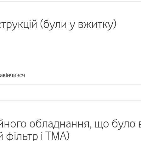
рукцій (були у вжитку)
закінчився
йного обладнання, що було 
 фільтр і ТМА)