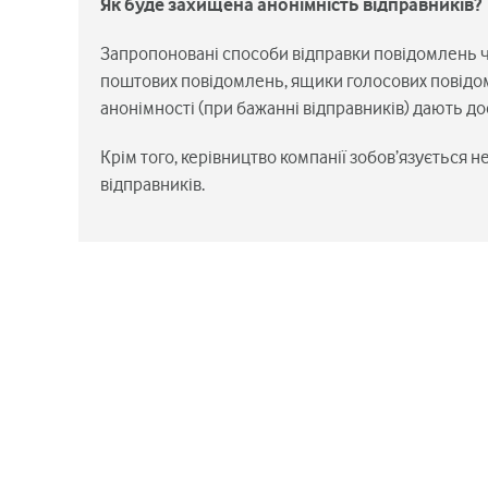
Як буде захищена анонімність відправників?
Запропоновані способи відправки повідомлень ч
поштових повідомлень, ящики голосових повідом
анонімності (при бажанні відправників) дають д
Крім того, керівництво компанії зобов’язується 
відправників.