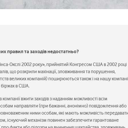
чих правил та заходів недостатньо?
йнса-Окслі 2002 року», прийнятий Конгресом США в 2002 році
лів, що розкрили махінації, зловживання та порушення,
утств великих компаній) поширюються також і на нашу компан
 біржах в США.
 компанії вжити заходів з наданням можливості всім
особам направляти (при бажанні, анонімно) повідомлення або
уповноваженим ними особам, які мають можливість передават
ном, існуючий механізм повинен забезпечити гарантоване
 про факти або підозри на вчинення шахрайства, зловживань