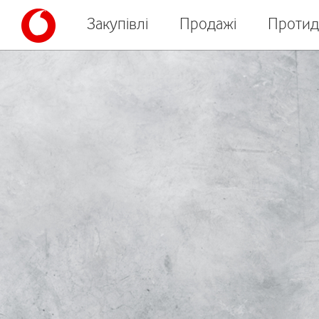
Закупівлі
Продажі
Протид