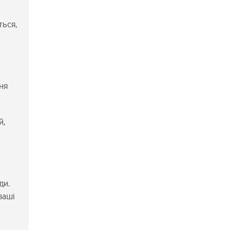
ться,
ня
й,
и
ди.
ваші