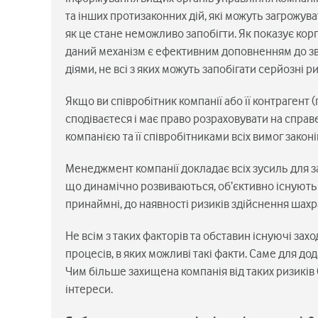
та інших протизаконних дій, які можуть загрожуват
як це стане неможливо запобігти. Як показує кор
даний механізм є ефективним доповненням до з
діями, не всі з яких можуть запобігати серйозні р
Якщо ви співробітник компанії або її контрагент (п
сподіваєтеся і має право розраховувати на справ
компанією та її співробітниками всіх вимог законі
Менеджмент компанії докладає всіх зусиль для з
що динамічно розвиваються, об’єктивно існують 
принаймні, до наявності ризиків здійснення шахр
Не всім з таких факторів та обставин існуючі за
процесів, в яких можливі такі факти. Саме для дода
Чим більше захищена компанія від таких ризиків 
інтереси.