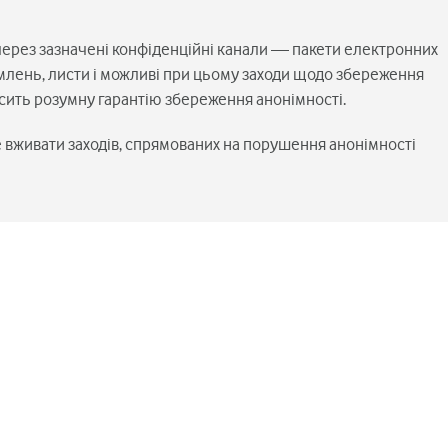
ерез зазначені конфіденційні канали — пакети електронних
лень, листи і можливі при цьому заходи щодо збереження
осить розумну гарантію збереження анонімності.
не вживати заходів, спрямованих на порушення анонімності