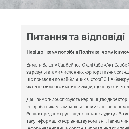
Питання та відповіді
Навіщо і кому потрібна Політика, чому існую
Вимоги Закону Сарбейнса-Окслі (або «Акт Сарбе
за результатами численних корпоративних сканда
що призвели до найбільших в історії США банкр
як на іноземного емітента акцій, що цінуються на
Дані вимоги зобов’язують керівництво директорів
співробітникам компанії та іншим зацікавленим 
безпосередньо групі внутрішнього аудиту, або 
таку інформацію керівництву компанії. Таким чи
інформування вищих органів управління компанії