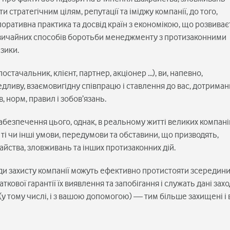
и стратегічним цілям, репутації та іміджу компанії, до того,
поративна практика та досвід країн з економікою, що розвиває
вичайних способів боротьби менеджменту з протизаконними
изики.
остачальник, клієнт, партнер, акціонер ...), ви, напевно,
едливу, взаємовигідну співпрацю і ставлення до вас, дотриман
в, норм, правил і зобов’язань.
абезпечення цього, однак, в реальному житті великих компані
ті чи інші умови, передумови та обставини, що призводять,
айства, зловживань та інших протизаконних дій.
ходи захисту компанії можуть ефективно протистояти зсередин
ткової гарантії їх виявлення та запобігання і служать дані захо
(у тому числі, і з вашою допомогою) — тим більше захищені і 