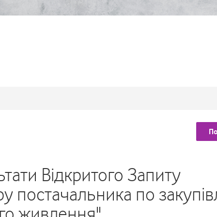
П
тати Відкритого Запиту
у постачальника по закупів
го живлення"