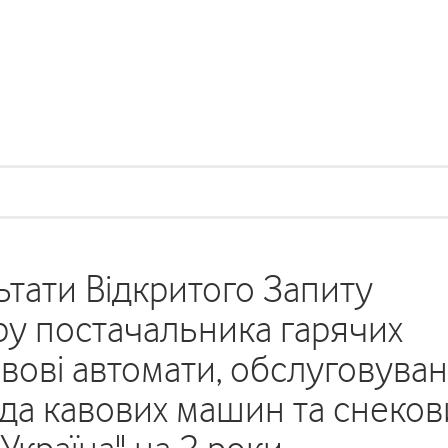
тати Відкритого Запиту
у постачальника гарячих
авові автомати, обслуговува
нда кавових машин та снеков