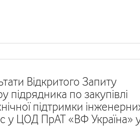
тати Відкритого Запиту
 підрядника по закупівлі
хнічної підтримки інженерни
ic у ЦОД ПрАТ «ВФ Україна» у
и