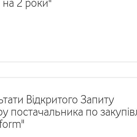
 на 2 роки"
тати Відкритого Запиту
у постачальника по закупів
tform"