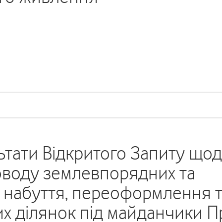
тати Відкритого Запиту що
оводу землевпорядних та
 набуття, переоформлення 
х ділянок під майданчики П