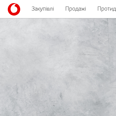
Закупівлі
Продажі
Протид