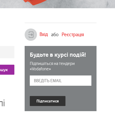
Вхід
або
Реєстрація
Будьте в курсі подій!
Підпишіться на тендери
«Vodafone»
ошук
лі
Підписатися