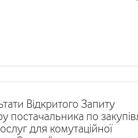
тати Відкритого Запиту
у постачальника по закупів
 послуг для комутаційної