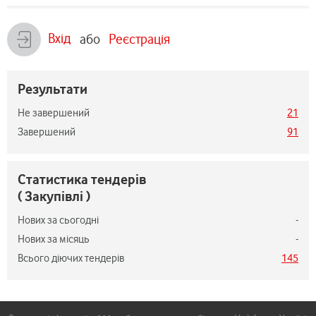
Вхід
або
Реєстрація
Результати
Не завершений
21
Завершений
91
Статистика тендерів
( Закупівлі )
Нових за сьогодні
-
Нових за місяць
-
Всього діючих тендерів
145