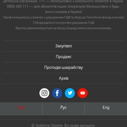
Детальна інформація: 111 — безкоштовно з мобільного Vodafone в Україні
0800 400 111 — для абонентів інших операторів (безкоштовно з будь-
якого номера в Україні)
Тарифи вказуються у гривнях, з урахуванням ПДВ та збору до Пенсійного фонду в розмірі
7,5% від вартості послуги без урахування ПДВ.
Вартість дзвінка вказується за першу секунду кожної хвилини розмови.
Закупівлі
Продажі
Протидія шахрайству
Архів
Укр
Рус
Eng
© Vodafone Ukraine. Всі права захищені.