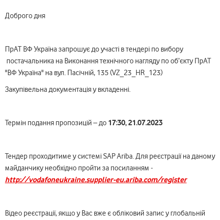
Доброго дня
ПрАТ ВФ Україна запрошує до участі в тендері по вибору
постачальника на Виконання технічного нагляду по об’єкту ПрАТ
"ВФ Україна" на вул. Пасічній, 135 (VZ_23_HR_123)
Закупівельна документація у вкладенні.
17:30, 21.07.2023
Термін подання пропозицій – до
Тендер проходитиме у системі SAP Ariba. Для реєстрації на даному
майданчику необхідно пройти за посиланням -
http://vodafoneukraine.supplier-eu.ariba.com/register
Відео реєстрації, якщо у Вас вже є обліковий запис у глобальній