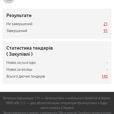
Результати
Не завершений
21
Завершений
91
Статистика тендерів
( Закупівлі )
Нових за сьогодні
-
Нових за місяць
-
Всього діючих тендерів
145
Детальна інформація: 111 — безкоштовно з мобільного Vodafone в Україні
0800 400 111 — для абонентів інших операторів (безкоштовно з будь-
якого номера в Україні)
Тарифи вказуються у гривнях, з урахуванням ПДВ та збору до Пенсійного фонду в розмірі