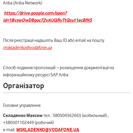
Ariba (Ariba Network):
https://drive.google.com/open?
id=1BvswOwDBgoc72vAUQRyTtQsyt1ecBfK5
Після реєстрації надішліть Ваш ID або email на пошту
mskladenko@vodafone.ua
Спосіб подання пропозицій – розміщення документації на
інформаційному ресурсі SAP Ariba
Організатор
Головне управління
Складенко Максим
тел.: 380504362663 (мобильный) ,
+380501102449 (робочий)
MSKLADENKO@VODAFONE.UA
e-mail: