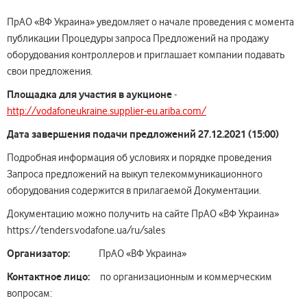
ПрАО «ВФ Украина» уведомляет о начале проведения с момента
публикации Процедуры запроса Предложений на продажу
оборудования контроллеров и приглашает компании подавать
свои предложения.
Площадка для участия в аукционе
-
http://vodafoneukraine.supplier-eu.ariba.com/
Дата
завершения подачи
предложений 27.
12
.2021 (15:00)
Подробная информация об условиях и порядке проведения
Запроса предложений на выкуп телекоммуникационного
оборудования содержится в прилагаемой Документации.
Документацию можно получить на сайте ПрАО «ВФ Украина»
https://tenders.vodafone.ua/ru/sales
Организатор:
ПрАО «ВФ Украина»
Контактное лицо:
по организационным и коммерческим
вопросам: