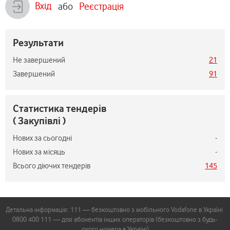
Вхід
або
Реєстрація
Результати
Не завершений
21
Завершений
91
Статистика тендерів
( Закупівлі )
Нових за сьогодні
-
Нових за місяць
-
Всього діючих тендерів
145
Детальна інформація: 111 — безкоштовно з мобільного Vodafone в Україні
0800 400 111 — для абонентів інших операторів (безкоштовно з будь-
якого номера в Україні)