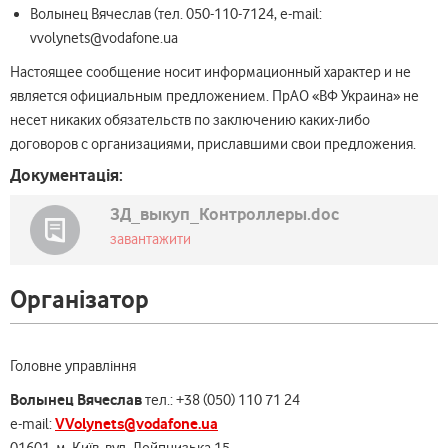
Волынец Вячеслав (тел. 050-110-7124, e-mail:
vvolynets@vodafone.ua
Настоящее сообщение носит информационный характер и не
является официальным предложением. ПрАО «ВФ Украина» не
несет никаких обязательств по заключению каких-либо
договоров с организациями, приславшими свои предложения.
Документація:
ЗД_выкуп_Контроллеры.doc
завантажити
Організатор
Головне управління
Волынец Вячеслав
тел.: +38 (050) 110 71 24
VVolynets@vodafone.ua
e-mail: