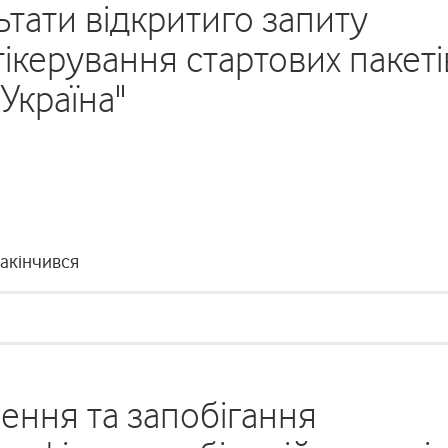
тати відкритиго запиту
тікерування стартових пакеті
Україна"
закінчився
ення та запобігання