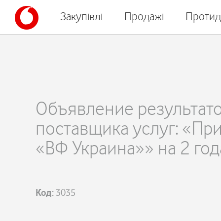
Закупівлі
Продажі
Протид
Объявление результато
поставщика услуг: «Пр
«ВФ Украина»» на 2 год
Код:
3035