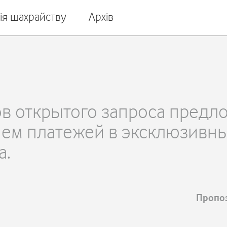
ія шахрайству
Архів
в открытого запроса предл
ием платежей в эксклюзивн
а.
Пропоз