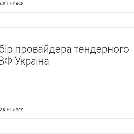
закінчився
ибір провайдера тендерного
ВФ Україна
закінчився