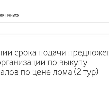
закінчився
нии срока подачи предложе
организации по выкупу
лов по цене лома (2 тур)