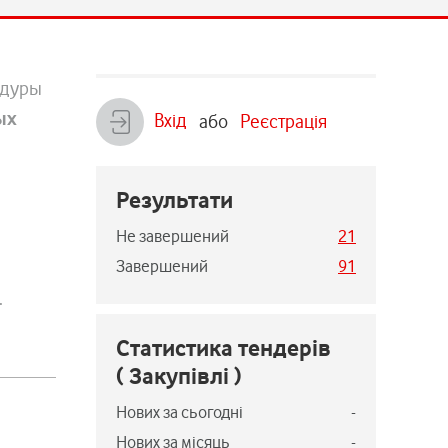
едуры
ых
Вхід
або
Реєстрація
Результати
Не завершений
21
Завершений
91
.
Статистика тендерів
( Закупівлі )
Нових за сьогодні
-
Нових за місяць
-