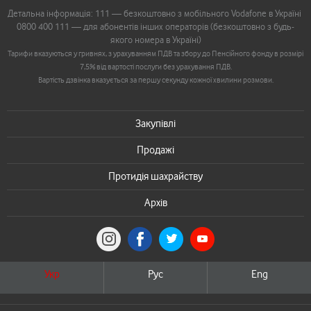
Детальна інформація: 111 — безкоштовно з мобільного Vodafone в Україні
0800 400 111 — для абонентів інших операторів (безкоштовно з будь-
якого номера в Україні)
Тарифи вказуються у гривнях, з урахуванням ПДВ та збору до Пенсійного фонду в розмірі
7,5% від вартості послуги без урахування ПДВ.
Вартість дзвінка вказується за першу секунду кожної хвилини розмови.
Закупівлі
Продажі
Протидія шахрайству
Архів
Укр
Рус
Eng