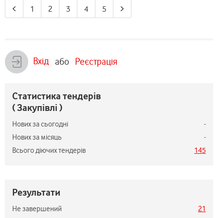
1
2
3
4
5
Вхід
або
Реєстрація
Статистика тендерів
( Закупівлі )
Нових за сьогодні
-
Нових за місяць
-
Всього діючих тендерів
145
Результати
Не завершений
21