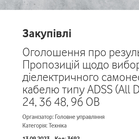
Закупівлі
Оголошення про резуль
Пропозицій щодо вибор
діелектричного самоне
кабелю типу ADSS (All Die
24, 36 48, 96 ОВ
Організатор: Головне управління
Категорія: Техніка
13.09.2023 Код: 3692