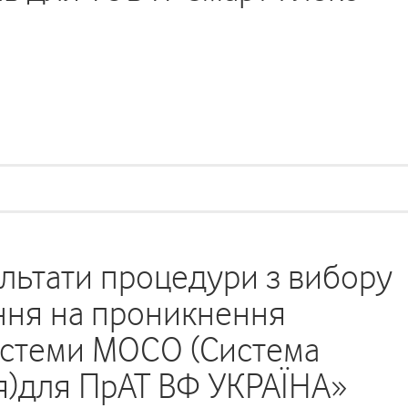
льтати процедури з вибору
ння на проникнення
 системи MOCO (Система
я)для ПрАТ ВФ УКРАЇНА»