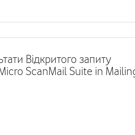
тати Відкритого запиту
cro ScanMail Suite in Mailin