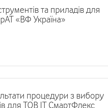
струментів та приладів для
рАТ «ВФ Україна»
льтати процедури з вибору
в для ТОВ ІТ СмартФлекс