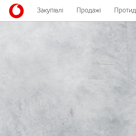
Закупівлі
Продажі
Протид