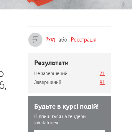
Вхід
або
Реєстрація
о
Результати
о
Не завершений
21
6,
Завершений
91
Будьте в курсі подій!
Підпишіться на тендери
«Vodafone»