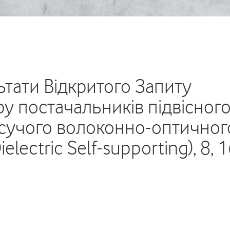
тати Відкритого Запиту
у постачальників підвісног
сучого волоконно-оптичног
lectric Self-supporting), 8, 1