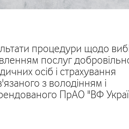
льтати процедури щодо виб
уявленням послуг добровільн
ичних осіб і страхування
'язаного з володінням і
рендованого ПрАО "ВФ Украї