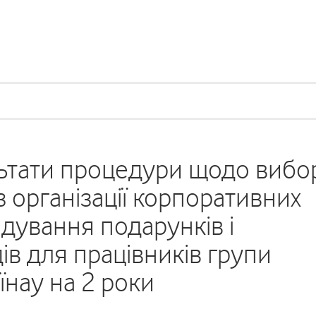
ьтати процедури щодо вибо
з організації корпоративних
ендування подарунків і
ів для працівників групи
їнау на 2 роки