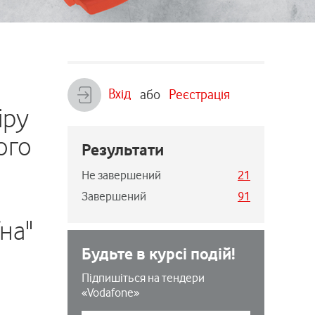
Вхід
або
Реєстрація
іру
ого
Результати
Не завершений
21
Завершений
91
на"
Будьте в курсі подій!
Підпишіться на тендери
«Vodafone»