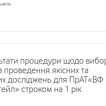
ьність
ьтати процедури щодо вибо
з проведення якісних та
вих досліджень для ПрАТ«ВФ
тейл» строком на 1 рік