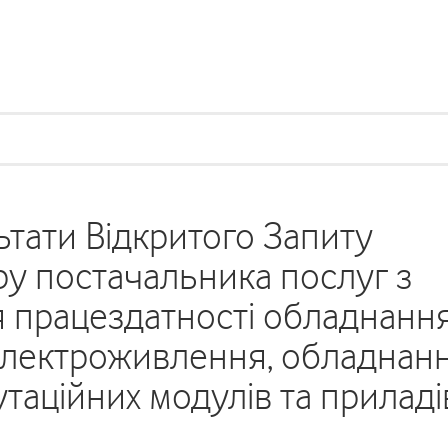
тати Відкритого Запиту
у постачальника послуг з
я працездатності обладнанн
електроживлення, обладнан
утаційних модулів та приладі