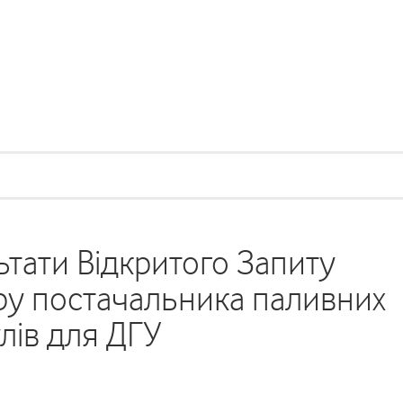
тати Відкритого Запиту
у постачальника паливних
лів для ДГУ