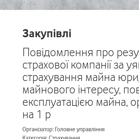
Закупівлі
Повідомлення про резу
страхової компанії за 
страхування майна юрид
майнового інтересу, пов
експлуатацією майна, о
на 1 р
Організатор: Головне управління
Категорія: Страхування