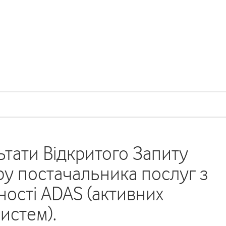
тати Відкритого Запиту
у постачальника послуг з
ості ADAS (активних
истем).