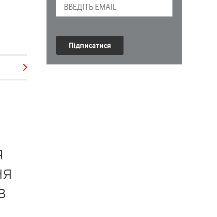
Підписатися
я
ня
в