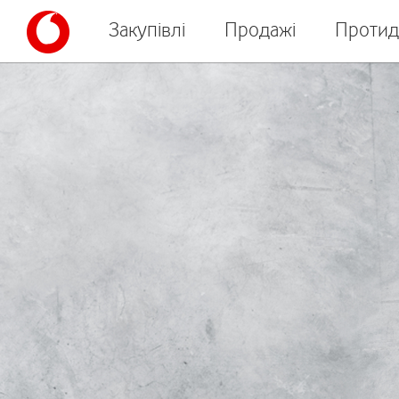
Закупівлі
Продажі
Протид