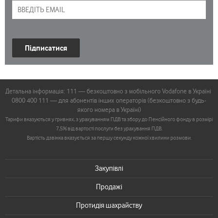
Підписатися
Детальна інформація: 111 — безкоштовно з мобільного Vodafone в Україні
0800 400 111 — для абонентів інших операторів (безкоштовно з будь-
якого номера в Україні)
Тарифи вказуються у гривнях, з урахуванням ПДВ та збору до Пенсійного фонду в розмірі
7,5% від вартості послуги без урахування ПДВ.
Вартість дзвінка вказується за першу секунду кожної хвилини розмови.
Закупівлі
Продажі
Протидія шахрайству