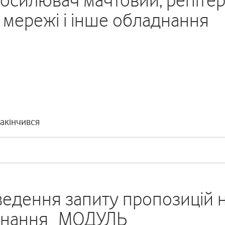
осилювач мачтовий, репітер
 мережі і інше обладнання
закінчився
едення запиту пропозицій 
аднання_МОДУЛЬ