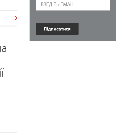
Підписатися
на
ї