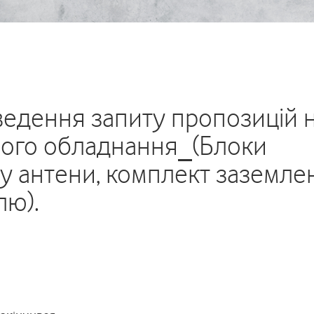
едення запиту пропозицій 
ного обладнання_(Блоки
лу антени, комплект заземле
лю).