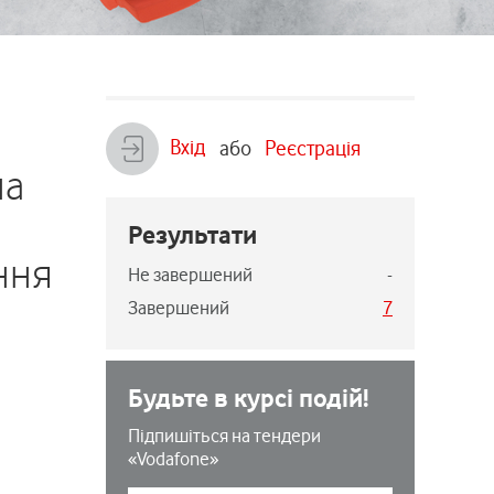
Вхід
або
Реєстрація
на
Результати
ння
Не завершений
-
Завершений
7
Будьте в курсі подій!
Підпишіться на тендери
«Vodafone»