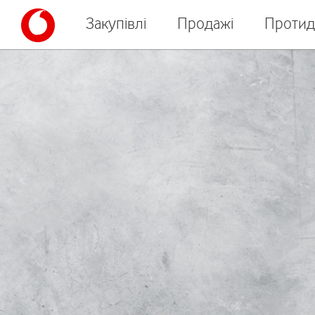
Закупівлі
Продажі
Протид