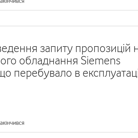
закінчився
едення запиту пропозицій 
ного обладнання Siemens
 що перебувало в експлуатаці
закінчився