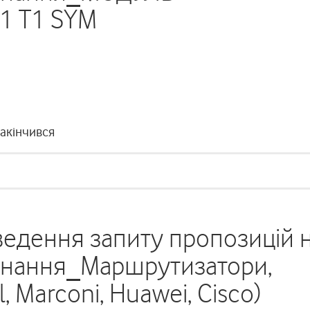
1 T1 SYM
закінчився
едення запиту пропозицій 
днання_Маршрутизатори,
, Marconi, Huawei, Cisco)