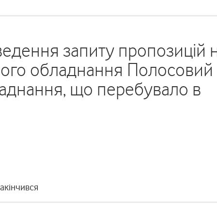
едення запиту пропозицій 
ного обладнання Полосовий
ладнання, що перебувало в
закінчився