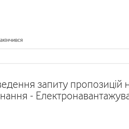
закінчився
едення запиту пропозицій 
нання - Електронавантажув